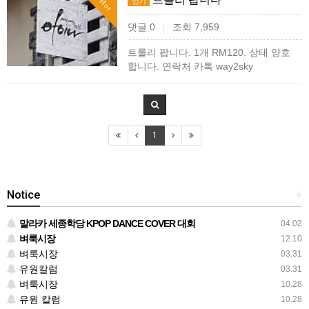
인기
Hot
댓글 0
조회 7,959
|
트롤리 팝니다. 1개 RM120. 상태 양호
합니다. 연락처 카톡 way2sky
1
Notice
+
말라카 세종학당 KPOP DANCE COVER 대회
04.02
벼룩시장
12.10
벼룩시장
03.31
유원칼럼
03.31
벼룩시장
10.28
유원 칼럼
10.28