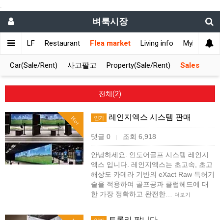
.
벼룩시장
ET
GOLF
Restaurant
Flea market
Living info
Mylifemark
Car(Sale/Rent)
사고팔고
Property(Sale/Rent)
Sales
전체(2)
레인지엑스 시스템 판매
인기
Hot
댓글 0
조회 6,918
|
안녕하세요. 인도어골프 시스템 레인지
엑스 입니다. 레인지엑스는 초고속, 초고
해상도 카메라 기반의 eXact Raw 특허기
술을 적용하여 골프공과 클럽헤드에 대
한 가장 정확하고 완전한…
더보기
트롤리 팝니다