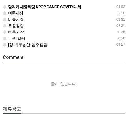
말라카 세종학당 KPOP DANCE COVER 대회
04.02
벼룩시장
12.10
벼룩시장
03.31
유원칼럼
03.31
벼룩시장
10.28
유원 칼럼
10.28
[정보]부동산 입주점검
09.17
Comment
글이 없습니다.
제휴광고