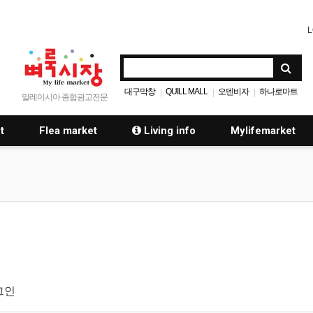
L
대구막창
QUILL MALL
오덴비자
하나로마트
|
|
|
말레이시아 종합광고전문
t
Flea market
Living info
Mylifemarket
그인