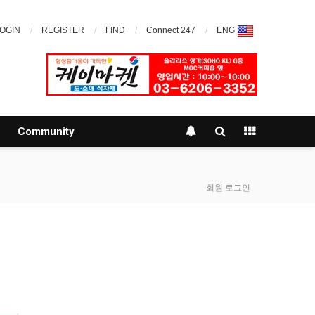
OGIN
REGISTER
FIND
Connect 247
ENG
Community
회원 로그인