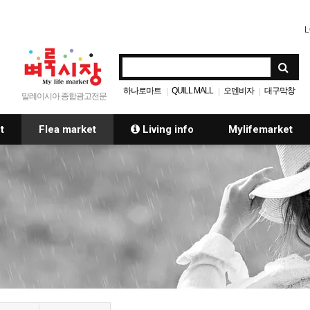
L
하나로마트
QUILL MALL
오덴비자
대구막창
|
|
|
말레이시아 종합광고전문
t
Flea market
Living info
Mylifemarket