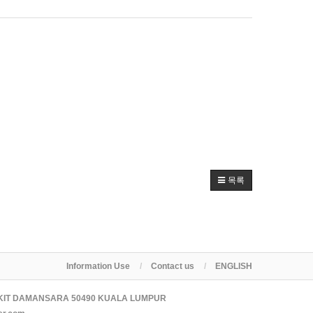
목록
Information Use
Contact us
ENGLISH
KIT DAMANSARA 50490 KUALA LUMPUR