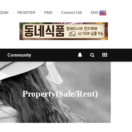
OGIN
REGISTER
FIND
Connect 148
ENG
Community
Property(Sale/Rent)