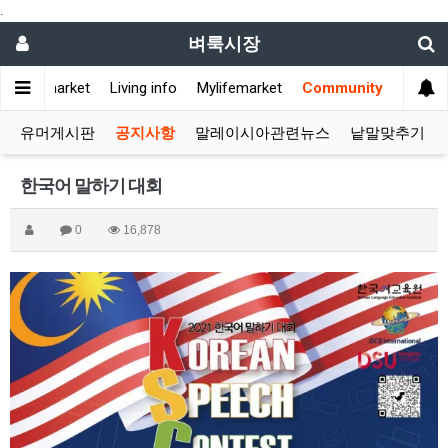
.
벼룩시장
Flea market
Living info
Mylifemarket
Community
유머게시판
공지사항
말레이시아관련뉴스
낱말맞추기
한국어 말하기 대회
0
16,878