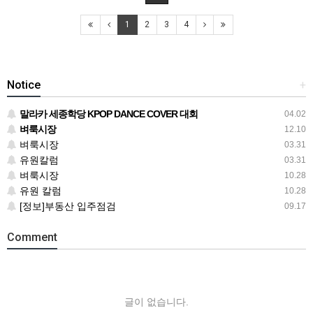
1
2
3
4
Notice
+
말라카 세종학당 KPOP DANCE COVER 대회
04.02
벼룩시장
12.10
벼룩시장
03.31
유원칼럼
03.31
벼룩시장
10.28
유원 칼럼
10.28
[정보]부동산 입주점검
09.17
Comment
글이 없습니다.