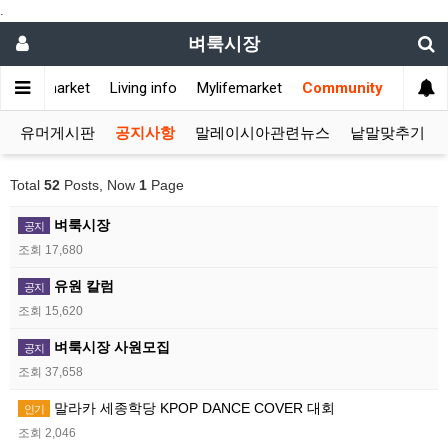
.
벼룩시장
Flea market
Living info
Mylifemarket
Community
유머게시판
공지사항
말레이시아관련뉴스
낱말맞추기
Total
52
Posts, Now
1
Page
벼룩시장
공지
조회 17,680
유원 칼럼
공지
조회 15,620
벼룩시장 사원모집
공지
조회 37,658
말라카 세종학당 KPOP DANCE COVER 대회
인기
조회 2,046