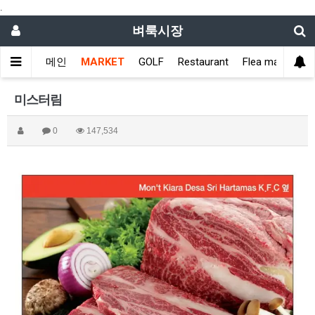
.
벼룩시장
메인
MARKET
GOLF
Restaurant
Flea market
미스터림
0
147,534