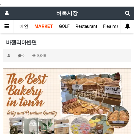
.
벼룩시장
메인
MARKET
GOLF
Restaurant
Flea market
바젤리아반면
0
9,846