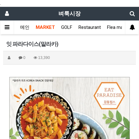
.
벼룩시장
메인
MARKET
GOLF
Restaurant
Flea market
잇 파라다이스(말라카)
0
13,390