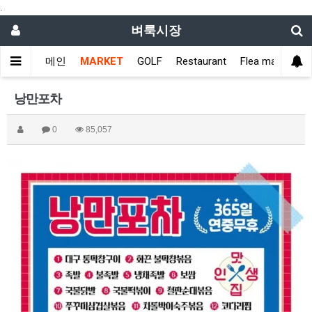
.
벼룩시장
메인
MARKET
GOLF
Restaurant
Flea market
낭만포차
0
85,057