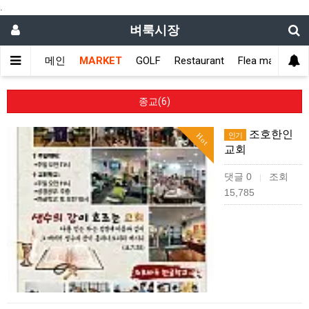
.
벼룩시장
메인
MARKET
GOLF
Restaurant
Flea market
종교(6)
조호한인
인기
Hot
교회
댓글 0
조회
|
15,785