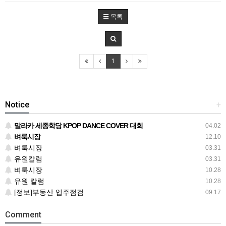
목록
1
Notice
+
말라카 세종학당 KPOP DANCE COVER 대회
04.02
벼룩시장
12.10
벼룩시장
03.31
유원칼럼
03.31
벼룩시장
10.28
유원 칼럼
10.28
[정보]부동산 입주점검
09.17
Comment