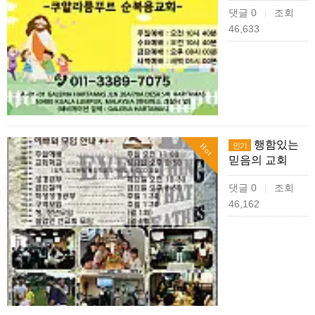
댓글 0
조회
|
46,633
행함있는
인기
Hot
믿음의 교회
댓글 0
조회
|
46,162