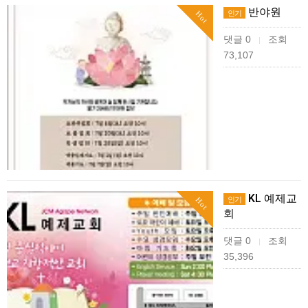
반야원
인기
Hot
댓글 0
조회
|
73,107
KL 예제교
인기
Hot
회
댓글 0
조회
|
35,396