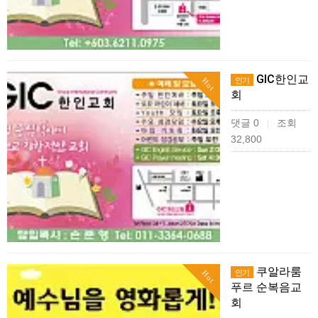
GIC한인교
인기
Hot
회
댓글 0
조회
|
32,800
쿠알라룸
인기
Hot
푸르 순복음교
회