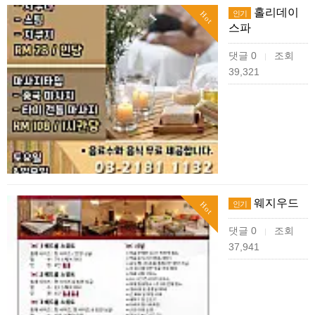
홀리데이
인기
Hot
스파
댓글 0
조회
|
39,321
웨지우드
인기
Hot
댓글 0
조회
|
37,941