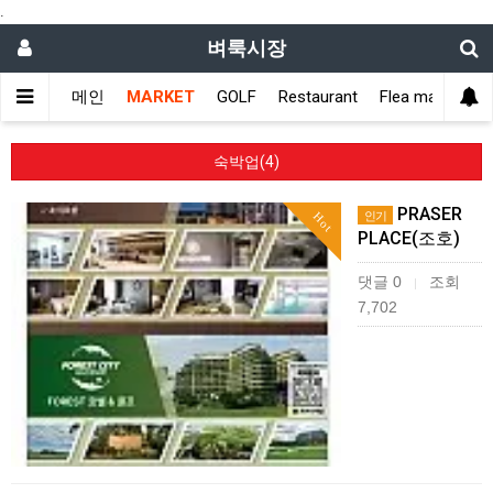
.
벼룩시장
메인
MARKET
GOLF
Restaurant
Flea market
숙박업(4)
PRASER
인기
Hot
PLACE(조호)
댓글 0
조회
|
7,702