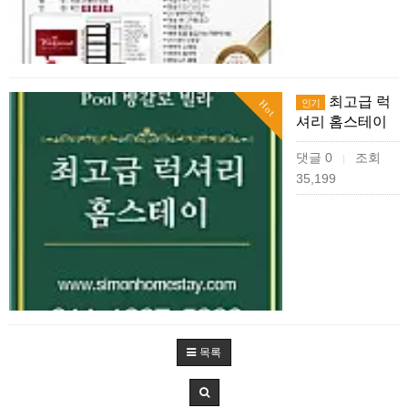
최고급 럭
인기
Hot
셔리 홈스테이
댓글 0
조회
|
35,199
목록