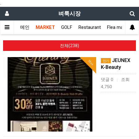
.
벼룩시장
메인
MARKET
GOLF
Restaurant
Flea market
전체(238)
JEUNEX
인기
Hot
K-Beauty
댓글 0
조회
|
4,750