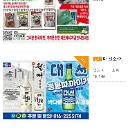
대선소주
인기
Hot
댓글 0
조회
|
15,146