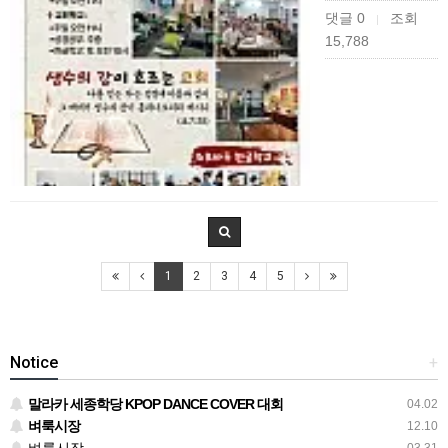
댓글 0
조회
|
15,788
1
2
3
4
5
Notice
+
말라카 세종학당 KPOP DANCE COVER 대회
04.02
벼룩시장
12.10