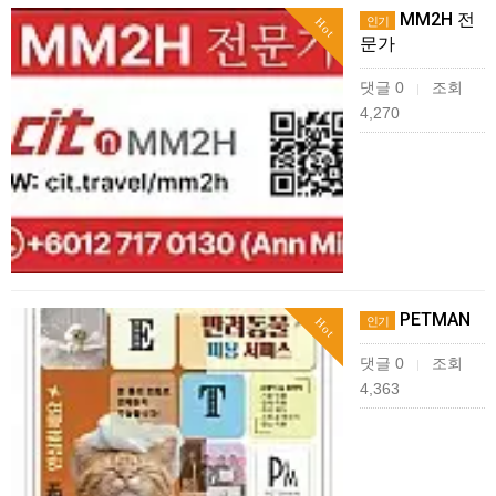
MM2H 전
인기
Hot
문가
댓글 0
조회
|
4,270
PETMAN
인기
Hot
댓글 0
조회
|
4,363