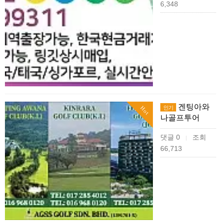
6,348
겐팅아와
인기
Hot
나골프투어
댓글 0
조회
|
66,713