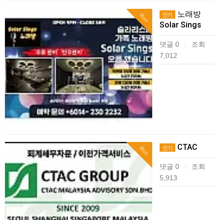
노래방
인기
Hot
Solar Sings
댓글 0
조회
|
7,012
CTAC
인기
Hot
댓글 0
조회
|
5,913