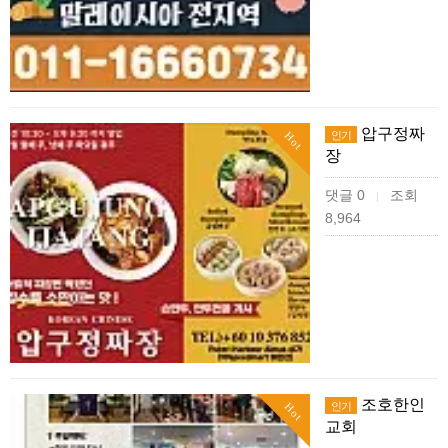
압구정짜
인기
Hot
장
댓글 0
조회
|
8,964
조호한인
인기
Hot
교회