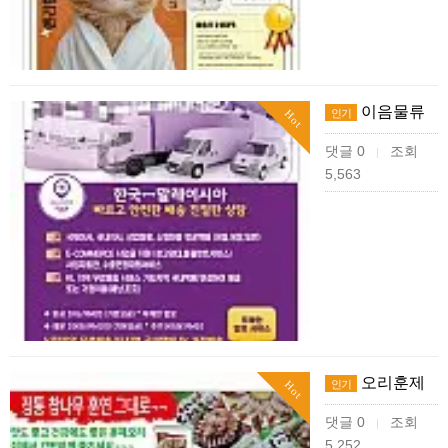
이음물류
인기
Hot
댓글 0
조회
|
5,563
오리훈제
인기
Hot
댓글 0
조회
|
5,252