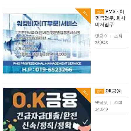
PMS - 이
인기
Hot
민국업무, 회사
비서업무
댓글 0
조회
|
36,845
OK금융
인기
Hot
댓글 0
조회
|
14,649