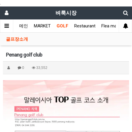
.
벼룩시장
메인
MARKET
GOLF
Restaurant
Flea market
L
골프장소개
Penang golf club
0
33,552