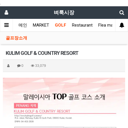
.
벼룩시장
메인
MARKET
GOLF
Restaurant
Flea market
L
골프장소개
KULIM GOLF & COUNTRY RESORT
0
33,079