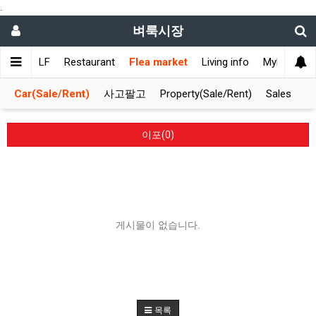
.
벼룩시장
ET
GOLF
Restaurant
Flea market
Living info
Mylifemark
Car(Sale/Rent)
사고팔고
Property(Sale/Rent)
Sales
이포(0)
게시물이 없습니다.
목록